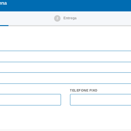
ena
Entrega
2
TELEFONE FIXO