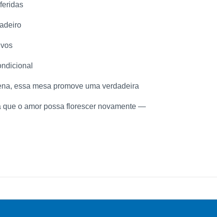
feridas
dadeiro
ivos
ondicional
ena, essa mesa promove uma verdadeira
ra que o amor possa florescer novamente —