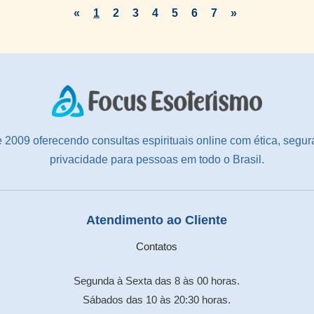
iluminando o seu caminho, abençoando seu
«
1
2
3
4
5
6
7
»
dom e concedendo muita saúde, paz e
prosperidade. Foi um prazer conversar com
você. Gratidão de coração!
 2009 oferecendo consultas espirituais online com ética, segur
privacidade para pessoas em todo o Brasil.
Atendimento ao Cliente
Contatos
Segunda à Sexta das 8 às 00 horas.
Sábados das 10 às 20:30 horas.