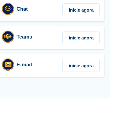
Chat
inicie agora
Teams
inicie agora
E-mail
inicie agora