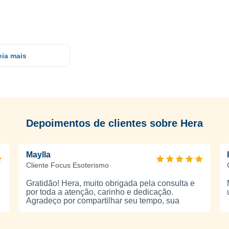
eia mais
Depoimentos de clientes sobre Hera
Maylla
Cliente Focus Esoterismo
Gratidão! Hera, muito obrigada pela consulta e
por toda a atenção, carinho e dedicação.
Agradeço por compartilhar seu tempo, sua
sensibilidade e suas orientações comigo. Foi um
momento muito especial, que me trouxe
reflexões e acolhimento. Que Deus continue