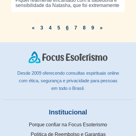
Fiquei realmente encantado com a sabedoria e
sensibilidade da Natasha, que foi extremamente
precisa em cada resposta. A consulta me trouxe
muito autoconhecimento, clareza e mais
confiança. Foi um enorme prazer viver essa
experiência, e com toda certeza voltarei a me
«
3
4
5
6
7
8
9
»
consultar mais vezes.
Desde 2009 oferecendo consultas espirituais online
com ética, segurança e privacidade para pessoas
em todo o Brasil.
Institucional
Porque confiar na Focus Esoterismo
Politica de Reembolso e Garantias