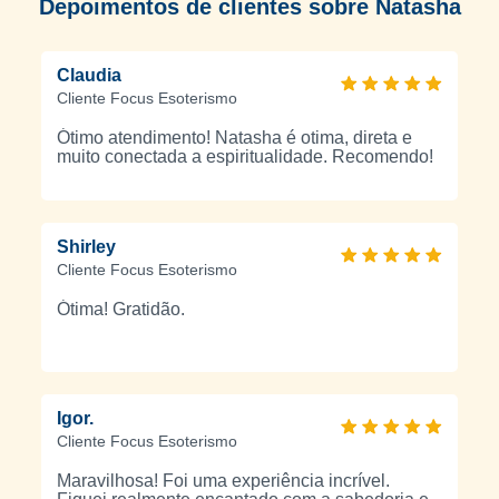
Depoimentos de clientes sobre Natasha
Ocidental e Oriente sempre e será fulcral em minha vida e
meu trabalho.
Claudia
Cliente Focus Esoterismo
Ótimo atendimento! Natasha é otima, direta e
muito conectada a espiritualidade. Recomendo!
Shirley
Cliente Focus Esoterismo
Ótima! Gratidão.
Igor.
Cliente Focus Esoterismo
Maravilhosa! Foi uma experiência incrível.