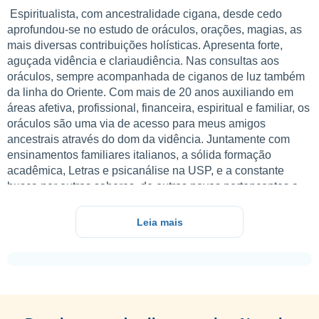
Espiritualista, com ancestralidade cigana, desde cedo
aprofundou-se no estudo de oráculos, orações, magias, as
mais diversas contribuições holísticas. Apresenta forte,
aguçada vidência e clariaudiência. Nas consultas aos
oráculos, sempre acompanhada de ciganos de luz também
da linha do Oriente. Com mais de 20 anos auxiliando em
áreas afetiva, profissional, financeira, espiritual e familiar, os
oráculos são uma via de acesso para meus amigos
ancestrais através do dom da vidência. Juntamente com
ensinamentos familiares italianos, a sólida formação
acadêmica, Letras e psicanálise na USP, e a constante
busca por outros saberes, de outros povos pertencentes a
minha ancestralidade. Pela experiência, dedicação e
seriedade com a espiritualidade e em auxiliar de maneira
Leia mais
mais profícua os consulentes, cada oráculo carrega em si
uma energia e cada consulente nos procura com suas
energias. Por isso, a necessidade de estudar o instrumento
que mais se unirá às consultas. Todos somos diferentes,
mas aquele tarot , aquele mentor, aquele viés, o elo que os
consulentes buscam para suas respostas. Essa egregora