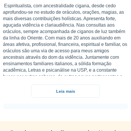
Espiritualista, com ancestralidade cigana, desde cedo
aprofundou-se no estudo de oráculos, orações, magias, as
mais diversas contribuições holísticas. Apresenta forte,
aguçada vidência e clariaudiência. Nas consultas aos
oráculos, sempre acompanhada de ciganos de luz também
da linha do Oriente. Com mais de 20 anos auxiliando em
áreas afetiva, profissional, financeira, espiritual e familiar, os
oráculos são uma via de acesso para meus amigos
ancestrais através do dom da vidência. Juntamente com
ensinamentos familiares italianos, a sólida formação
acadêmica, Letras e psicanálise na USP, e a constante
busca por outros saberes, de outros povos pertencentes a
minha ancestralidade. Pela experiência, dedicação e
seriedade com a espiritualidade e em auxiliar de maneira
Leia mais
mais profícua os consulentes, cada oráculo carrega em si
uma energia e cada consulente nos procura com suas
energias. Por isso, a necessidade de estudar o instrumento
que mais se unirá às consultas. Todos somos diferentes,
mas aquele tarot , aquele mentor, aquele viés, o elo que os
consulentes buscam para suas respostas. Essa egregora