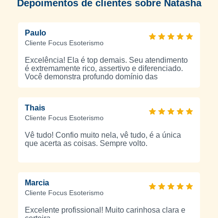
Depoimentos de clientes sobre Natasha
Ocidental e Oriente sempre e será fulcral em minha vida e
meu trabalho.
Paulo
Cliente Focus Esoterismo
Excelência! Ela é top demais. Seu atendimento
é extremamente rico, assertivo e diferenciado.
Você demonstra profundo domínio das
interpretações, trazendo sempre leituras claras,
esclarecedoras e bem fundamentadas. Além da
sensibilidade na análise, o que mais chama
Thais
atenção é a técnica utilizada na abertura e
combinação das cartas, que transmite
Cliente Focus Esoterismo
segurança, coerência e credibilidade. Cada
leitura apresenta uma sustentação consistente,
Vê tudo! Confio muito nela, vê tudo, é a única
tornando a experiência muito enriquecedora e
que acerta as coisas. Sempre volto.
confiável.
Marcia
Cliente Focus Esoterismo
Excelente profissional! Muito carinhosa clara e