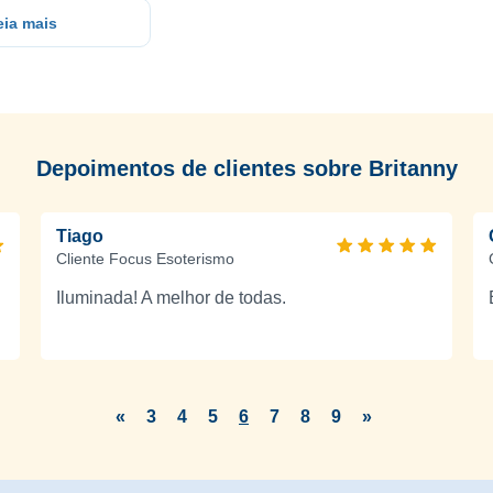
eia mais
Depoimentos de clientes sobre Britanny
Tiago
Cliente Focus Esoterismo
Iluminada! A melhor de todas.
«
3
4
5
6
7
8
9
»